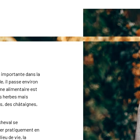
s importante dans la
le, il passe environ
ime alimentaire est
es herbes mais
s, des châtaignes,
cheval se
ger pratiquement en
ieu de vie, la