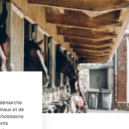
e démarche
imaux et de
choisissons
ents