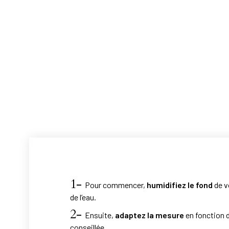
1-
Pour commencer,
humidifiez le fond
de v
de l’eau.
2-
Ensuite,
adaptez la mesure
en fonction d
conseillée.