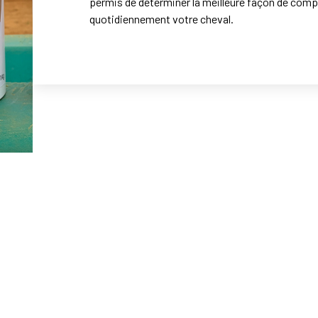
permis de déterminer la meilleure façon de com
quotidiennement votre cheval.