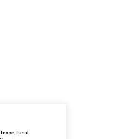
étence
. Ils ont