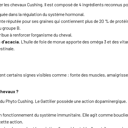
les chevaux Cushing. Il est composé de 4 ingrédients reconnus pour l
quée dans la régulation du système hormonal.
te réputée pour ses graines qui contiennent plus de 20 % de protéin
u groupe B.
ibue à renforcer l’organisme du cheval.
 d'acacia.
L’huile de foie de morue apporte des oméga 3 et des vitam
estinale.
nt certains signes visibles comme : fonte des muscles, amaigrisseme
chevaux ?
lé du Phyto Cushing. Le Gattilier possède une action dopaminergique. 
on fonctionnement du système immunitaire. Elle agit comme bouclier 
cette action.