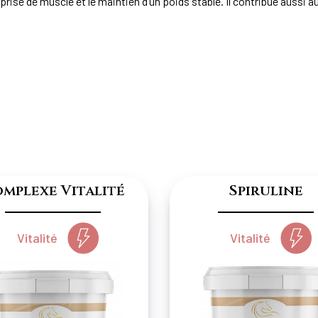
 prise de muscle et le maintien d’un poids stable. Il contribue aussi a
mplexe Vitalité
Spiruline
Vitalité
Vitalité