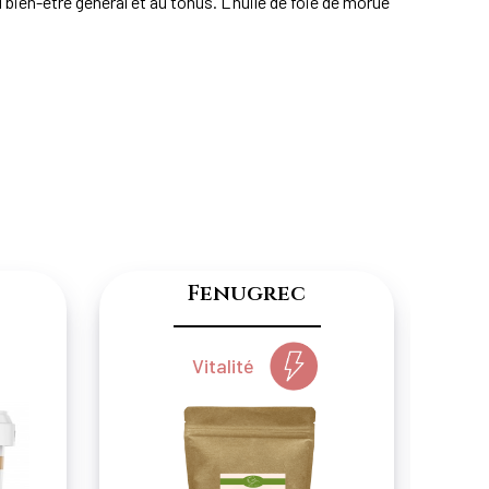
u bien-être général et au tonus. L’huile de foie de morue
Fenugrec
Vitalité