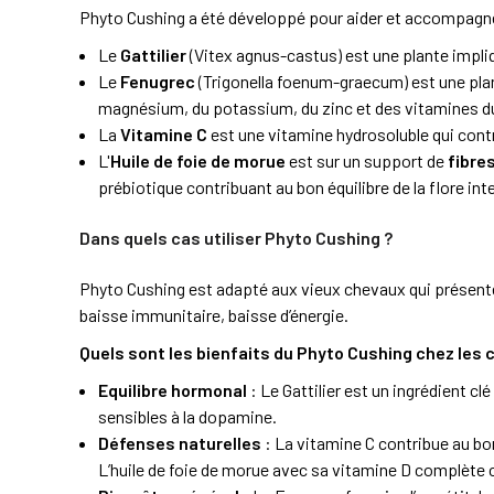
Phyto Cushing a été développé pour aider et accompagner 
Le
Gattilier
(Vitex agnus-castus) est une plante impli
Le
Fenugrec
(Trigonella foenum-graecum) est une plan
magnésium, du potassium, du zinc et des vitamines d
La
Vitamine C
est une vitamine hydrosoluble qui contr
L'
Huile de foie de morue
est sur un support de
fibres
prébiotique contribuant au bon équilibre de la flore int
Dans quels cas utiliser Phyto Cushing ?
Phyto Cushing est adapté aux vieux chevaux qui présente
baisse immunitaire, baisse d’énergie.
Quels sont les bienfaits du Phyto Cushing chez les 
Equilibre hormonal
: Le Gattilier est un ingrédient c
sensibles à la dopamine.
Défenses naturelles
: La vitamine C contribue au b
L’huile de foie de morue avec sa vitamine D complète 