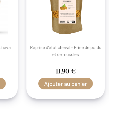
cheval
Reprise d'état cheval - Prise de poids
Lin, 
et de muscles
11,90 €
Ajouter au panier