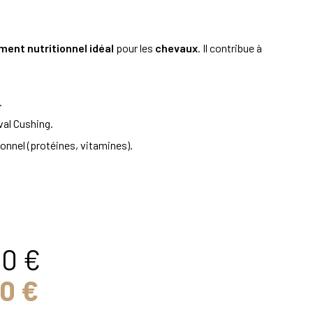
ent nutritionnel idéal
pour les
chevaux
. Il contribue à
.
val Cushing.
onnel (protéines, vitamines).
00 €
0 €